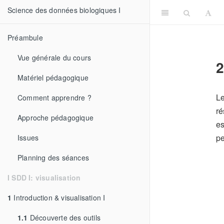
Science des données biologiques I
Préambule
Vue générale du cours
2
Matériel pédagogique
Le
Comment apprendre ?
ré
Approche pédagogique
es
pe
Issues
Planning des séances
I SDD I: visualisation
1
Introduction & visualisation I
1.1
Découverte des outils