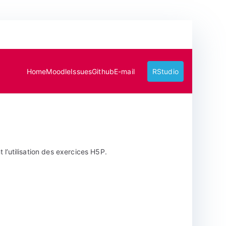
Home
Moodle
Issues
Github
E-mail
RStudio
 l’utilisation des exercices H5P.