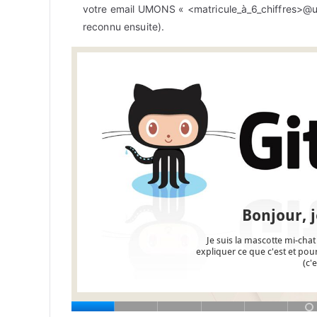
votre email UMONS « <matricule_à_6_chiffres>@um
reconnu ensuite).