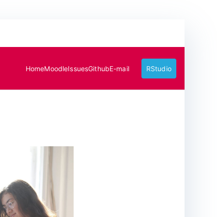
Home
Moodle
Issues
Github
E-mail
RStudio