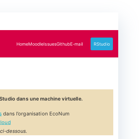
Home
Moodle
Issues
Github
E-mail
RStudio
RStudio dans une machine virtuelle.
s
dans l’organisation EcoNum
Cloud
ci-dessous.