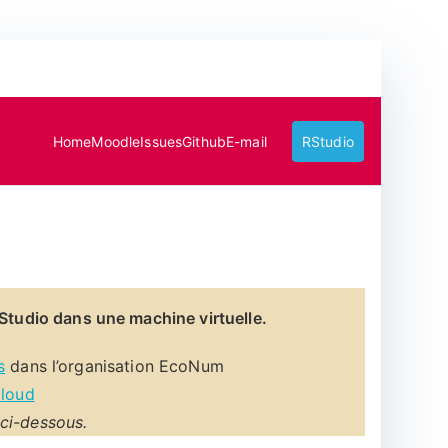
Home
Moodle
Issues
Github
E-mail
RStudio
RStudio dans une machine virtuelle.
s
dans l’organisation EcoNum
Cloud
ci-dessous.